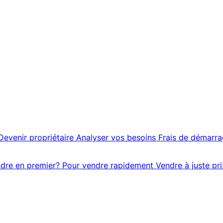
Devenir propriétaire
Analyser vos besoins
Frais de démarr
dre en premier?
Pour vendre rapidement
Vendre à juste pri