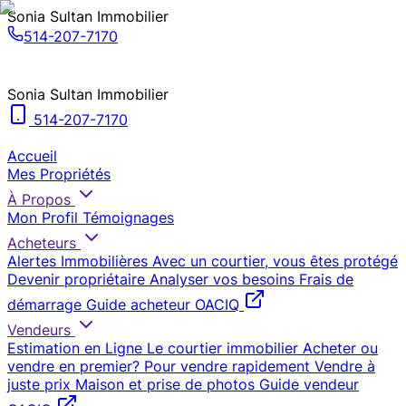
Sonia Sultan Immobilier
514-207-7170
Sonia Sultan Immobilier
514-207-7170
Accueil
Mes Propriétés
À Propos
Mon Profil
Témoignages
Acheteurs
Alertes Immobilières
Avec un courtier, vous êtes protégé
Devenir propriétaire
Analyser vos besoins
Frais de
démarrage
Guide acheteur OACIQ
Vendeurs
Estimation en Ligne
Le courtier immobilier
Acheter ou
vendre en premier?
Pour vendre rapidement
Vendre à
juste prix
Maison et prise de photos
Guide vendeur