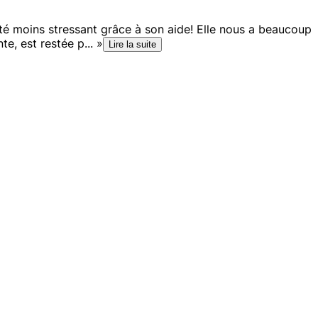
té moins stressant grâce à son aide! Elle nous a beaucoup
e, est restée p...
»
e
Lire la suite