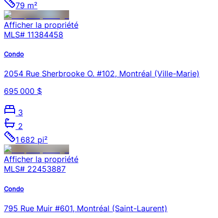
79 m²
Afficher la propriété
MLS#
11384458
Condo
2054 Rue Sherbrooke O. #102, Montréal (Ville-Marie)
695 000 $
3
2
1 682 pi²
Afficher la propriété
MLS#
22453887
Condo
795 Rue Muir #601, Montréal (Saint-Laurent)