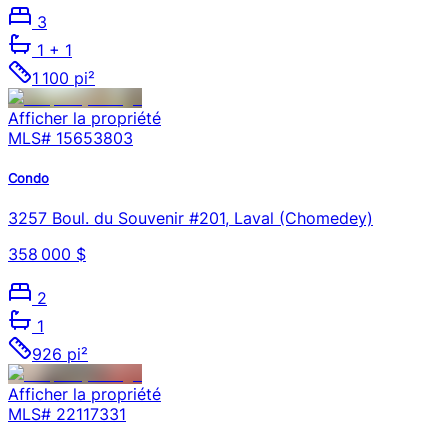
3
1
+ 1
1 100 pi²
Afficher la propriété
MLS#
15653803
Condo
3257 Boul. du Souvenir #201, Laval (Chomedey)
358 000 $
2
1
926 pi²
Afficher la propriété
MLS#
22117331