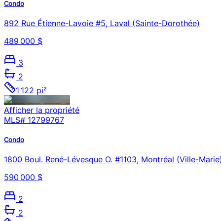
Condo
892 Rue Étienne-Lavoie #5, Laval (Sainte-Dorothée)
489 000 $
3
2
1 122 pi²
Afficher la propriété
MLS#
12799767
Condo
1800 Boul. René-Lévesque O. #1103, Montréal (Ville-Marie
590 000 $
2
2