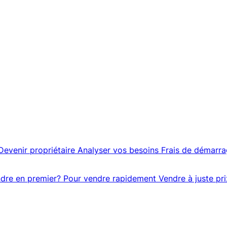
Devenir propriétaire
Analyser vos besoins
Frais de démarr
dre en premier?
Pour vendre rapidement
Vendre à juste pri